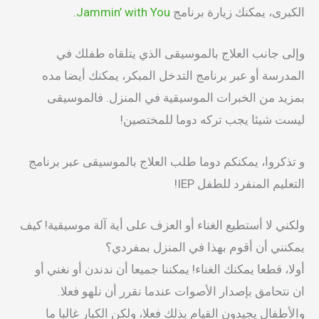
الكبرى، يمكنك زيارة برنامج
Jammin’ with You
.
وإلى جانب العلاج بالموسيقى الذي يتلقاه طفلك في
المدرسة أو عبر برنامج التدخل المبكر، يمكنك أيضا مده
بمزيد من الخبرات الموسيقية في المنزل. فالموسيقى
ليست شيئا يجب تركه دوما للمختصين!
و تذكروا، يمكنكم دوما طلب العلاج بالموسيقى عبر برنامج
التعليم المنفرد للطفل IEP!
ولكني لا أستطيع الغناء أو العزف على أية آلة موسيقية! كيف
يمكنني أن أقوم بهذا في المنزل بمفردي؟
أولا، قطعا يمكنك الغناء! يمكننا جميعا أن ندندن أو نغني أو
ان نتحامق بإصدار الأصوات عندما نقرر أن نلهو فعلا.
والأطفال يجيدون القيام بذلك فعلا، ولكن الكبار غالبا ما