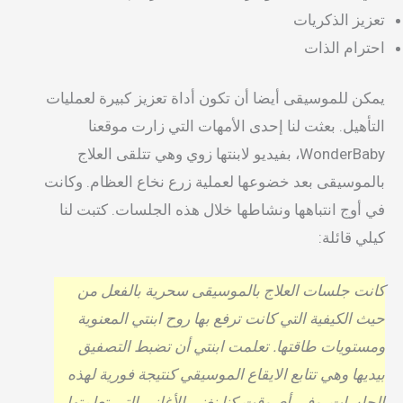
تعزيز الذكريات
احترام الذات
يمكن للموسيقى أيضا أن تكون أداة تعزيز كبيرة لعمليات
التأهيل. بعثت لنا إحدى الأمهات التي زارت موقعنا
WonderBaby، بفيديو لابنتها زوي وهي تتلقى العلاج
بالموسيقى بعد خضوعها لعملية زرع نخاع العظام. وكانت
في أوج انتباهها ونشاطها خلال هذه الجلسات. كتبت لنا
كيلي قائلة:
كانت جلسات العلاج بالموسيقى سحرية بالفعل من
حيث الكيفية التي كانت ترفع بها روح ابنتي المعنوية
ومستويات طاقتها. تعلمت ابنتي أن تضبط التصفيق
بيديها وهي تتابع الايقاع الموسيقي كنتيجة فورية لهذه
الجلسات. وفي أي وقت كنا نغني الأغاني التي تعلمتها