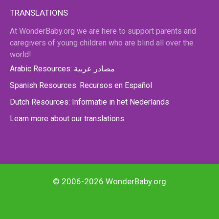
TRANSLATIONS
At WonderBaby.org we are here to support parents and
caregivers of young children who are blind all over the
world!
Arabic Resources: مصادر عربية
Spanish Resources: Recursos en Español
Dutch Resources: Informatie in het Nederlands
Learn more about our translations.
© 2006-2026 WonderBaby.org